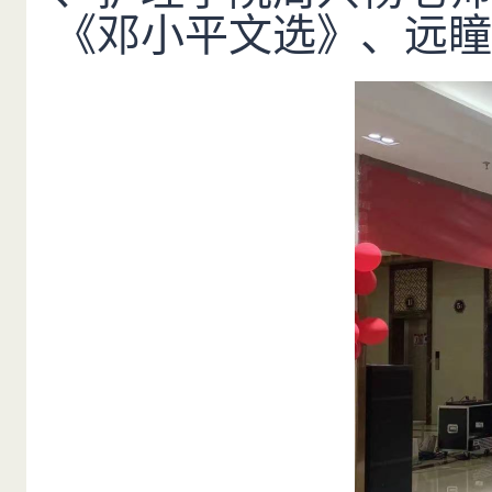
《邓小平文选》、远瞳