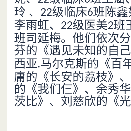
玲 、
级临床
班陈鑫
22
6
李雨虹、
级医美
班
22
2
班司延梅。他们依次分
芬的《遇见未知的自己
西亚
马尔克斯的《百
.
庸的《长安的荔枝》、
的《我们仨》、余秀华
茨比》、刘慈欣的《光