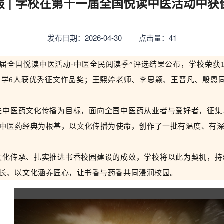
报 | 学校在第十一届全国悦读中医活动中获
发布日期：2026-04-30 点击量：
41
一届全国悦读中医活动·中医全民阅读季”评选结果
公布，
学校
荣获
同学
6
人
获
优秀征文作品奖
；
王熙婷
老师、
李思颖
、王晋凡、殷恩
进中医药文化传播为目标，面向全国中医药从业者与爱好者，征集
中医药经典为根基，以文化传播为使命，创作了一批有温度、有
文化传承、扎实推进书香校园建设的成效，学校将以此为契机，持
长、以文化涵养匠心，
让书香与药香共同浸润校园。