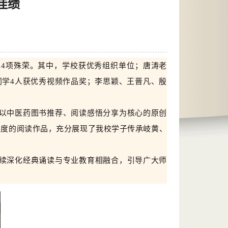
佳绩
14
项殊荣。
其中，
学校获
优秀组织单位
；
唐涛
老
同学
4人获
优秀视频作品奖
；
李思颖、王晋凡、殷
以中医药图书推荐、阅读感悟分享为核心的原创
深度的阅读作品
，
充分展现了
我
校
学子传承岐黄、
续深化经典诵读与专业教育相融合，引导广大师