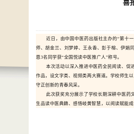
喜
近日
，由中国中医药出版社主办的
“第十
师
、胡金兰
、
刘梦婷、王永香、彭于榕、伊娟
恩
3名同学获“全国
悦读中医推广人
”称号。
本次
活动以深入推进中医药全民阅读
、
促
作品，设文字类、视频类两大赛道。
学
校师生以
守正创新的青春风采。
此次获奖充分展示了
学
校
长期深耕中医药
生品读中医典籍、感悟岐黄智慧，以阅读赋能成